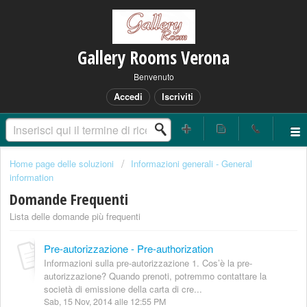
Gallery Rooms Verona
Benvenuto
Accedi
Iscriviti
Home page delle soluzioni
Informazioni generali - General
information
Domande Frequenti
Lista delle domande più frequenti
Pre-autorizzazione - Pre-authorization
Informazioni sulla pre-autorizzazione 1. Cos’è la pre-
autorizzazione? Quando prenoti, potremmo contattare la
società di emissione della carta di cre...
Sab, 15 Nov, 2014 alle 12:55 PM